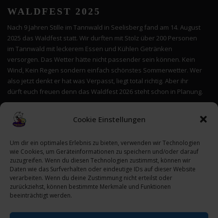
WALDFEST 2025
Nach 9 Jahren Stille im Tannwald in Seelisberg fand am 14. August
2025 das Waldfest statt. Wir durften mit Stolz über 200 Personen
im Tannwald mit leckerem Essen und Kühlen Getränken
versorgen. Das Wetter hätte nicht passender sein können. Kein
Wind, Kein Regen sondern einfach schönstes Sommerwetter. Wer
also jetzt denkt er hat was Verpasst, liegt total richtig. Aber ihr
dürft euch freuen denn das Waldfest 2026 steht schon in Planung.
Cookie Einstellungen
Um dir ein optimales Erlebnis zu bieten, verwenden wir Technologien
wie Cookies, um Geräteinformationen zu speichern und/oder darauf
zuzugreifen. Wenn du diesen Technologien zustimmst, können wir
Daten wie das Surfverhalten oder eindeutige IDs auf dieser Website
verarbeiten. Wenn du deine Zustimmung nicht erteilst oder
zurückziehst, können bestimmte Merkmale und Funktionen
beeinträchtigt werden.
Instagram
Facebook